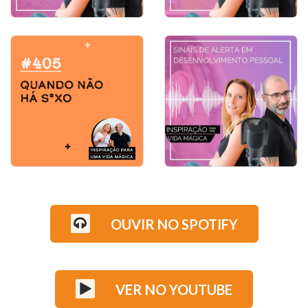
6 VERDADES COM QUE
TODOS DEVERÍAMOS
COMO LIDAR COM A
CONCORDAR
MORTE
SINAIS DE ALERTA EM
DESENVOLVIMENTO
OUVIR NO SPOTIFY
QUANDO NÃO HÁ SEXO
PESSOAL
VER NO YOUTUBE