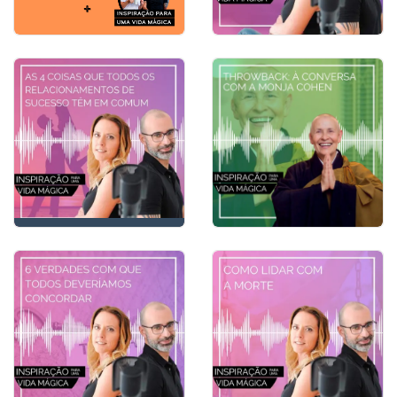
JOANA MARQUES
ABUSO A DOBRAR
AS 4 COISAS QUE
TODOS OS
RELACIONAMENTOS DE
SUCESSO TÊM EM
#264 - Ligações à
COMUM
Distância